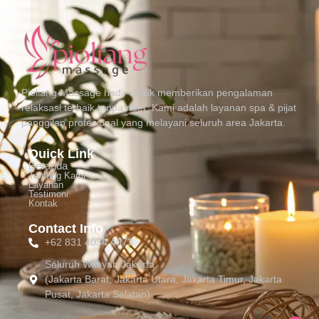
Pioliang Massage hadir untuk memberikan pengalaman
relaksasi terbaik tanpa ribet. Kami adalah layanan spa & pijat
panggilan profesional yang melayani seluruh area Jakarta.
Quick Link
Beranda
Tentang Kami
Layanan
Testimoni
Kontak
Contact Info
+62 831 4034 4073
Seluruh Wilayah Jakarta
(Jakarta Barat, Jakarta Utara, Jakarta Timur, Jakarta
Pusat, Jakarta Selatan)