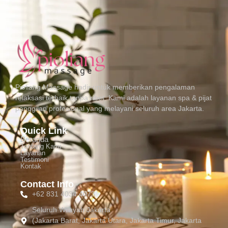
Pioliang Massage hadir untuk memberikan pengalaman
relaksasi terbaik tanpa ribet. Kami adalah layanan spa & pijat
panggilan profesional yang melayani seluruh area Jakarta.
Quick Link
Beranda
Tentang Kami
Layanan
Testimoni
Kontak
Contact Info
+62 831 4034 4073
Seluruh Wilayah Jakarta
(Jakarta Barat, Jakarta Utara, Jakarta Timur, Jakarta