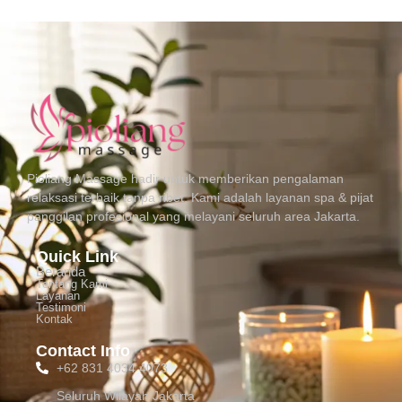
Pioliang Massage hadir untuk memberikan pengalaman
relaksasi terbaik tanpa ribet. Kami adalah layanan spa & pijat
panggilan profesional yang melayani seluruh area Jakarta.
Quick Link
Beranda
Tentang Kami
Layanan
Testimoni
Kontak
Contact Info
+62 831 4034 4073
Seluruh Wilayah Jakarta